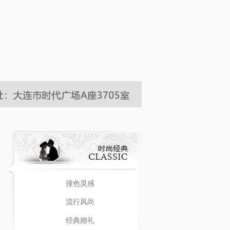
撞色灵感
流行风尚
经典婚礼