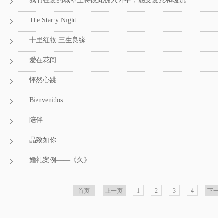
我们在爱的城堡里将彼此拥入怀中，感受爱意和暖流
The Starry Night
十里红妆 三生良缘
爱在花间
怦然心跳
Bienvenidos
陪伴
晶致如你
婚礼案例——《久》
首页
上一页
1
2
3
4
下