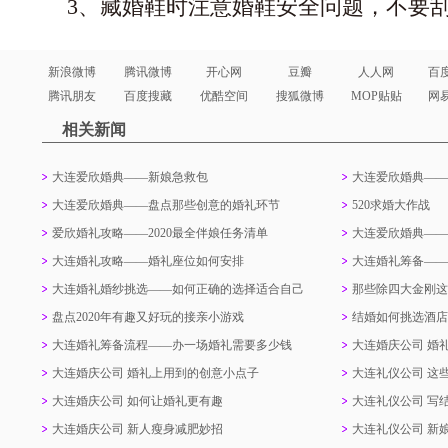
3
、藏婚鞋时注意婚鞋安全问题，不要
新浪微博
腾讯微博
开心网
豆瓣
人人网
百
腾讯朋友
百度搜藏
优酷空间
搜狐微博
MOP贴贴
网
相关新闻
大连爱欣婚典——新娘急救包
大连爱欣婚典——
大连爱欣婚典——盘点那些创意的婚礼环节
520求婚大作战
爱欣婚礼攻略——2020最全伴娘任务清单
大连爱欣婚典——
大连婚礼攻略——婚礼座位如何安排
大连婚礼筹备——
大连婚礼婚纱挑选——如何正确的选择适合自己
那些除四大金刚这
的婚纱
物品
盘点2020年有趣又好玩的接亲小游戏
结婚如何挑选酒店
大连婚礼筹备流程——办一场婚礼需要多少钱
大连婚庆公司 婚
大连婚庆公司 婚礼上用到的创意小点子
大连礼仪公司 这
大连婚庆公司 如何让婚礼更有趣
大连礼仪公司 写
大连婚庆公司 新人瘦身减肥妙招
大连礼仪公司 新