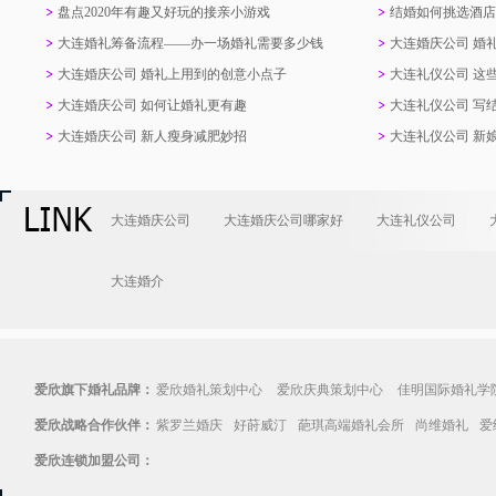
的婚纱
物品
盘点2020年有趣又好玩的接亲小游戏
结婚如何挑选酒店
大连婚礼筹备流程——办一场婚礼需要多少钱
大连婚庆公司 婚
大连婚庆公司 婚礼上用到的创意小点子
大连礼仪公司 这
大连婚庆公司 如何让婚礼更有趣
大连礼仪公司 写
大连婚庆公司 新人瘦身减肥妙招
大连礼仪公司 新
大连婚庆公司
大连婚庆公司哪家好
大连礼仪公司
大连婚介
爱欣旗下婚礼品牌：
爱欣婚礼策划中心
爱欣庆典策划中心
佳明国际婚礼学
爱欣战略合作伙伴：
紫罗兰婚庆
好莳威汀
葩琪高端婚礼会所
尚维婚礼
爱
爱欣连锁加盟公司：