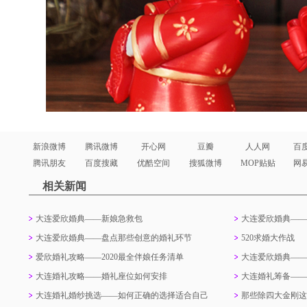
新浪微博
腾讯微博
开心网
豆瓣
人人网
百
腾讯朋友
百度搜藏
优酷空间
搜狐微博
MOP贴贴
网
相关新闻
大连爱欣婚典——新娘急救包
大连爱欣婚典——
大连爱欣婚典——盘点那些创意的婚礼环节
520求婚大作战
爱欣婚礼攻略——2020最全伴娘任务清单
大连爱欣婚典——
大连婚礼攻略——婚礼座位如何安排
大连婚礼筹备——
大连婚礼婚纱挑选——如何正确的选择适合自己
那些除四大金刚这