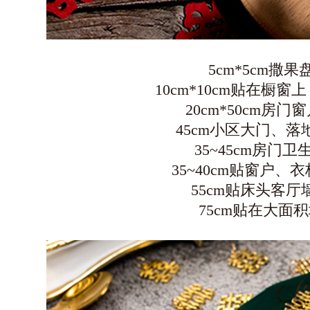
5cm*5cm
撒果
10cm*10cm
贴在橱窗上
20cm*50cm
房门窗
45cm
小区大门、落
35~45cm
房门卫
35~40cm
贴窗户、衣
55cm
贴床头客厅
75cm
贴在大面积