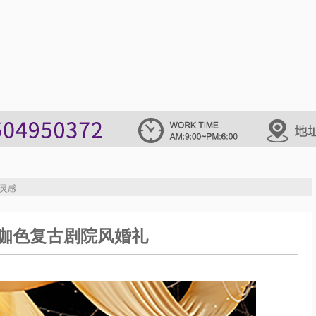
灵感
咖色复古剧院风婚礼