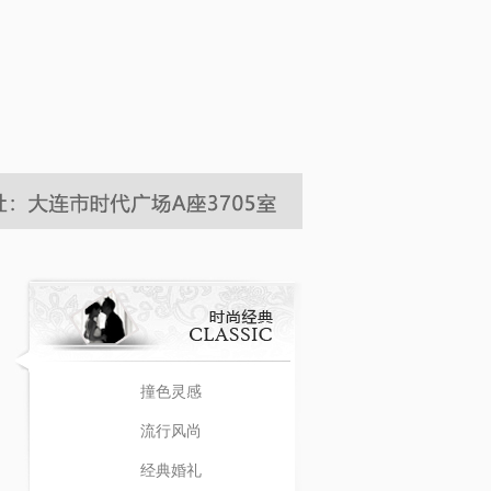
撞色灵感
流行风尚
经典婚礼