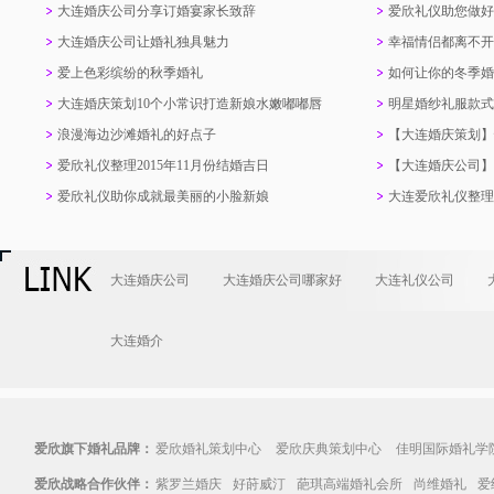
大连婚庆公司分享订婚宴家长致辞
爱欣礼仪助您做好
大连婚庆公司让婚礼独具魅力
幸福情侣都离不开
爱上色彩缤纷的秋季婚礼
如何让你的冬季婚
大连婚庆策划10个小常识打造新娘水嫩嘟嘟唇
明星婚纱礼服款式
浪漫海边沙滩婚礼的好点子
【大连婚庆策划】
爱欣礼仪整理2015年11月份结婚吉日
【大连婚庆公司】
致辞
爱欣礼仪助你成就最美丽的小脸新娘
大连爱欣礼仪整理
大连婚庆公司
大连婚庆公司哪家好
大连礼仪公司
大连婚介
爱欣旗下婚礼品牌：
爱欣婚礼策划中心
爱欣庆典策划中心
佳明国际婚礼学
爱欣战略合作伙伴：
紫罗兰婚庆
好莳威汀
葩琪高端婚礼会所
尚维婚礼
爱