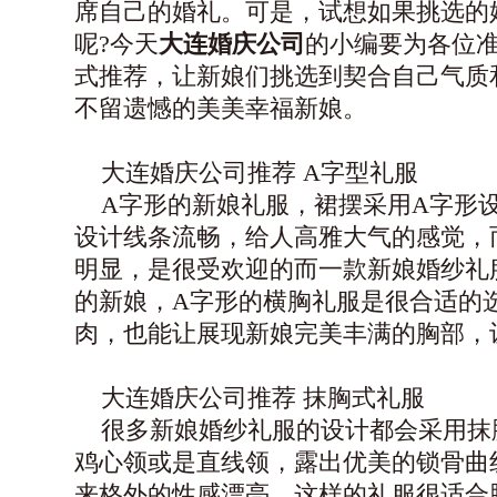
席自己的婚礼。可是，试想如果挑选的
呢?今天
大连婚庆公司
的小编要为各位
式推荐，让新娘们挑选到契合自己气质
不留遗憾的美美幸福新娘。
大连婚庆公司
推荐 A字型礼服
A字形的新娘礼服，裙摆采用A字形
设计线条流畅，给人高雅大气的感觉，
明显，是很受欢迎的而一款新娘婚纱礼
的新娘，A字形的横胸礼服是很合适的
肉，也能让展现新娘完美丰满的胸部，
大连婚庆公司
推荐 抹胸式礼服
很多新娘婚纱礼服的设计都会采用抹
鸡心领或是直线领，露出优美的锁骨曲
来格外的性感漂亮。这样的礼服很适合