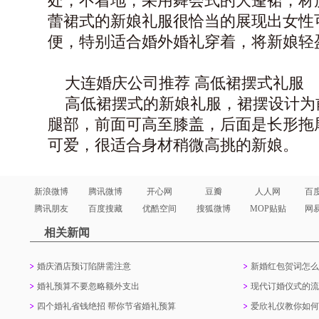
处，不着地，采用舞会式的大蓬裙，材
蕾裙式的新娘礼服很恰当的展现出女性
便，特别适合婚外婚礼穿着，将新娘轻
大连婚庆公司
推荐 高低裙摆式礼服
高低裙摆式的新娘礼服，裙摆设计为
腿部，前面可高至膝盖，后面是长形拖
可爱，很适合身材稍微高挑的新娘。
新浪微博
腾讯微博
开心网
豆瓣
人人网
百
腾讯朋友
百度搜藏
优酷空间
搜狐微博
MOP贴贴
网
相关新闻
婚庆酒店预订陷阱需注意
新婚红包贺词怎么
婚礼预算不要忽略额外支出
现代订婚仪式的流
四个婚礼省钱绝招 帮你节省婚礼预算
爱欣礼仪教你如何