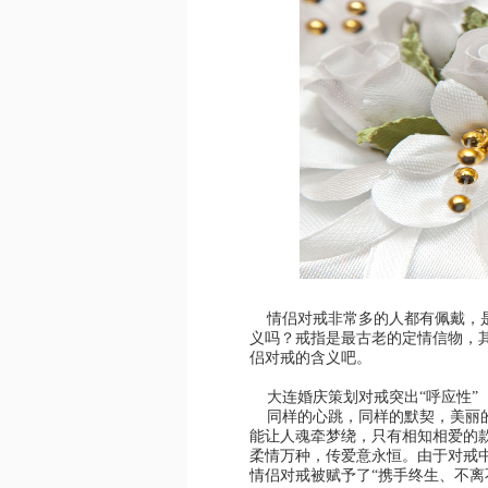
情侣对戒非常多的人都有佩戴，
义吗？戒指是最古老的定情信物，
侣对戒的含义吧。
大连婚庆策划
对戒突出“呼应性”
同样的心跳，同样的默契，美丽的
能让人魂牵梦绕，只有相知相爱的
柔情万种，传爱意永恒。由于对戒
情侣对戒
被赋予了“携手终生、不离