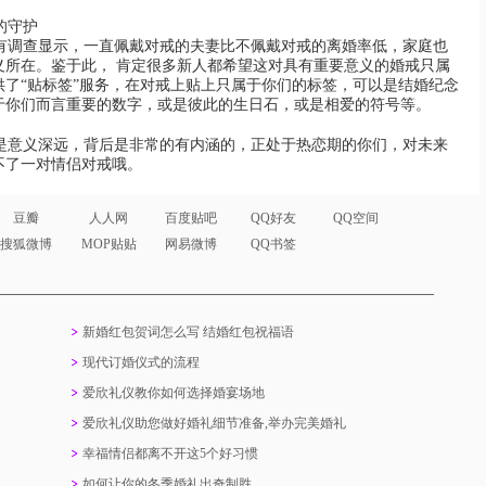
的守护
调查显示，一直佩戴对戒的夫妻比不佩戴对戒的离婚率低，家庭也
义所在。鉴于此， 肯定很多新人都希望这对具有重要意义的婚戒只属
了“贴标签”服务，在对戒上贴上只属于你们的标签，可以是结婚纪念
于你们而言重要的数字，或是彼此的生日石，或是相爱的符号等。
是意义深远，背后是非常的有内涵的，正处于热恋期的你们，对未来
不了一对情侣对戒哦。
豆瓣
人人网
百度贴吧
QQ好友
QQ空间
搜狐微博
MOP贴贴
网易微博
QQ书签
新婚红包贺词怎么写 结婚红包祝福语
现代订婚仪式的流程
爱欣礼仪教你如何选择婚宴场地
爱欣礼仪助您做好婚礼细节准备,举办完美婚礼
幸福情侣都离不开这5个好习惯
如何让你的冬季婚礼出奇制胜