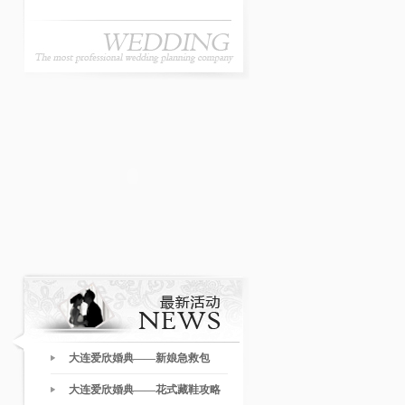
大连爱欣婚典——新娘急救包
大连爱欣婚典——花式藏鞋攻略