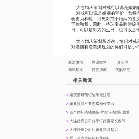
大连婚庆策划
对戒可以说是婚姻
对戒可以说是婚姻的守护，曾经有
会更为和睦，可见对戒于婚姻的意
于你和我，因此一些珠宝品牌便提供
日，可以是对方的生日，也可以是
大连婚庆策划
所以说，情侣对戒
对婚姻有着美满规划的你们可是少
新浪微博
腾讯微博
开心网
腾讯朋友
百度搜藏
优酷空间
相关新闻
婚庆酒店预订陷阱需注意
婚礼预算不要忽略额外支出
四个婚礼省钱绝招 帮你节省婚礼预算
大连婚庆公司分享订婚宴家长致辞
大连婚庆公司让婚礼独具魅力
爱上色彩缤纷的秋季婚礼