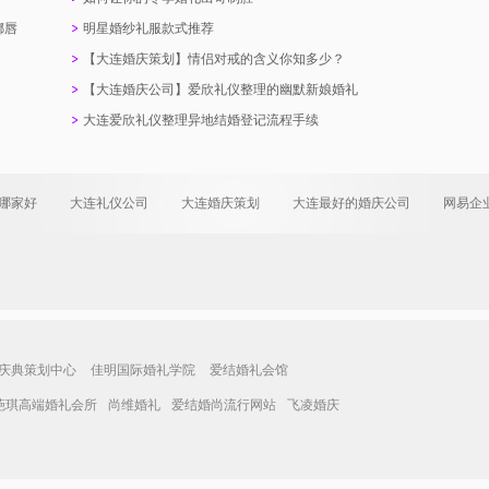
嘟唇
明星婚纱礼服款式推荐
【大连婚庆策划】情侣对戒的含义你知多少？
【大连婚庆公司】爱欣礼仪整理的幽默新娘婚礼
致辞
大连爱欣礼仪整理异地结婚登记流程手续
哪家好
大连礼仪公司
大连婚庆策划
大连最好的婚庆公司
网易企
庆典策划中心
佳明国际婚礼学院
爱结婚礼会馆
葩琪高端婚礼会所
尚维婚礼
爱结婚尚流行网站
飞凌婚庆