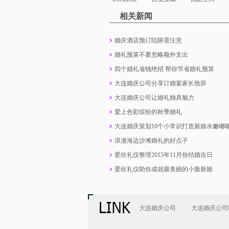
相关新闻
婚庆酒店预订陷阱需注意
婚礼预算不要忽略额外支出
四个婚礼省钱绝招 帮你节省婚礼预算
大连婚庆公司分享订婚宴家长致辞
大连婚庆公司让婚礼独具魅力
爱上色彩缤纷的秋季婚礼
大连婚庆策划10个小常识打造新娘水嫩嘟
浪漫海边沙滩婚礼的好点子
爱欣礼仪整理2015年11月份结婚吉日
爱欣礼仪助你成就最美丽的小脸新娘
大连婚庆公司
大连婚庆公司