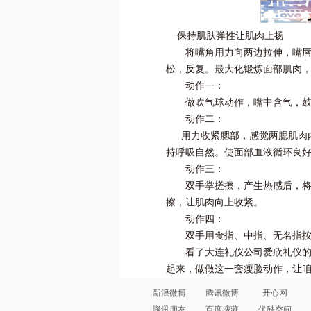
保持肌肤弹性让肌肉上扬
将嘴角用力向两边拉伸，嘴唇形
松，反复。最大化锻炼面部肌肉
动作一：
做吹气球动作，嘴中含气，鼓
动作二：
用力收紧腮部，感觉两腮肌肉内
持呼吸自然。使面部血液循环良
动作三：
双手掌搓擦，产生热感后，将除
擦，让肌肉向上收紧。
动作四：
双手用食指、中指、无名指按压
看了大连礼仪公司爱欣礼仪的小
起来，做做这一套瘦脸动作，让
新浪微博
腾讯微博
开心网
腾讯朋友
百度搜藏
优酷空间